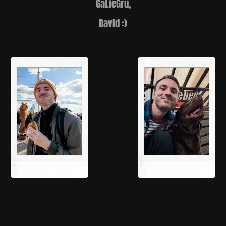
GaLieGrü,
David :)